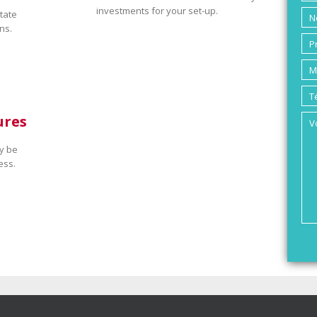
investments for your set-up.
tate
ns.
ures
y be
ess.