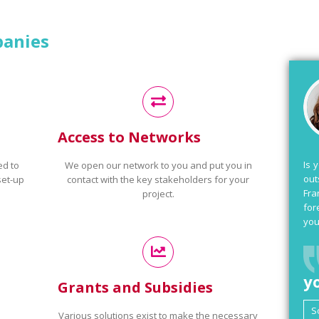
panies
Access to Networks
Is 
ed to
We open our network to you and put you in
out
set-up
contact with the key stakeholders for your
Fra
project.
for
you
y
Grants and Subsidies
Various solutions exist to make the necessary