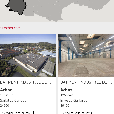
e recherche.
BÂTIMENT INDUSTRIEL DE 15091 M² À VENDRE ZAC DE MADRAZÈS À SARLAT (24)
BÂTIMENT INDUSTRIEL DE 12 600 M² À VENDRE À BRIVE (19)
Achat
Achat
15091m²
12600m²
Sarlat La Caneda
Brive La Gaillarde
24200
19100