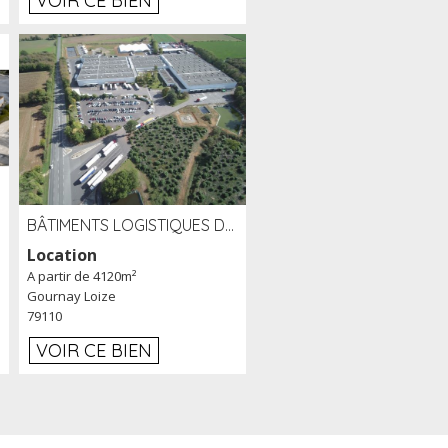
VOIR CE BIEN
BÂTIMENTS LOGISTIQUES DE 31 500 M² À LOUER/À VENDRE SUR UN SITE DE 17 HA (79)
Location
A partir de 4120m²
Gournay Loize
79110
VOIR CE BIEN