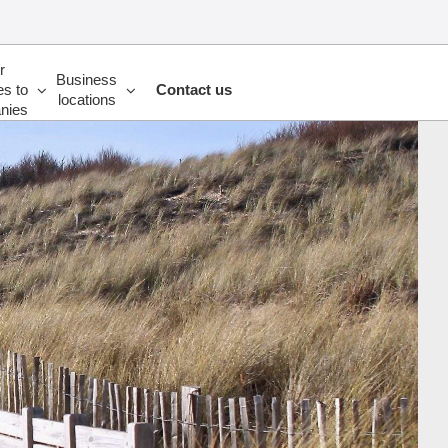
r
Business
es to
Contact us
locations
nies