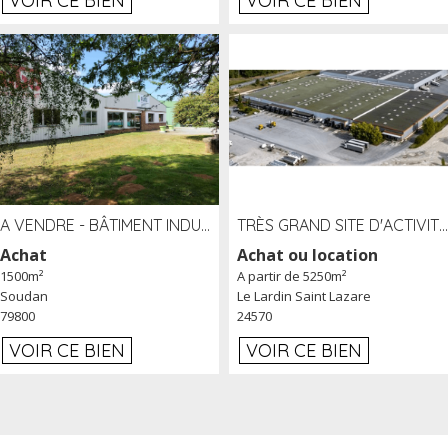
VOIR CE BIEN
VOIR CE BIEN
A VENDRE - BÂTIMENT INDUSTRIEL SUR TERRAIN 1,2 HA PROCHE ÉCHANGEUR A10 - SOUDAN (79)
TRÈS GRAND SITE D'ACTIVITÉ DE 40 000 M² EMBRANCHÉ FER AU LARDIN SAINT LAZARE (24) PROCHE A89 À LOUER
Achat
Achat ou location
1500m²
A partir de 5250m²
Soudan
Le Lardin Saint Lazare
79800
24570
VOIR CE BIEN
VOIR CE BIEN