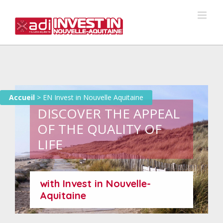
Skip
to
content
Accueil
>
EN Invest in Nouvelle Aquitaine
DISCOVER THE APPEAL
OF THE QUALITY OF
LIFE
with Invest in Nouvelle-
Aquitaine