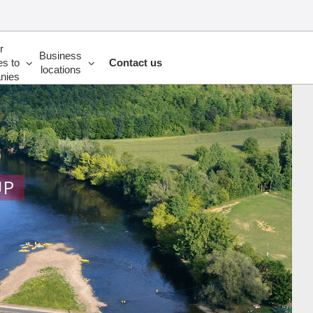
r
Business
es to
Contact us
locations
nies