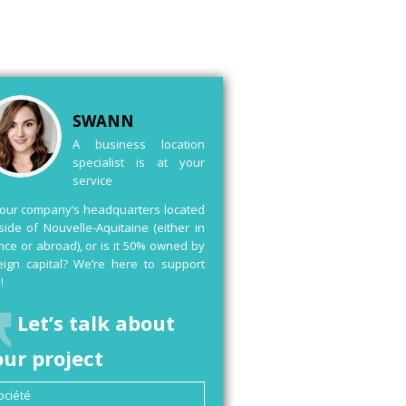
SWANN
A business location
specialist is at your
service
your company’s headquarters located
side of Nouvelle-Aquitaine (either in
nce or abroad), or is it 50% owned by
eign capital? We’re here to support
!
Let’s talk about
our project