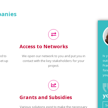
panies
Access to Networks
Is 
ed to
We open our network to you and put you in
out
set-up
contact with the key stakeholders for your
Fra
project.
for
you
y
Grants and Subsidies
Various solutions exist to make the necessary