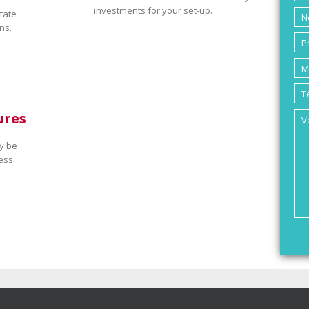
investments for your set-up.
tate
ns.
ures
y be
ess.