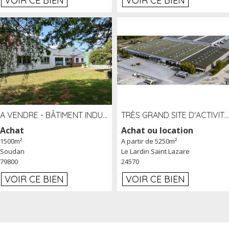
VOIR CE BIEN
VOIR CE BIEN
A VENDRE - BÂTIMENT INDUSTRIEL SUR TERRAIN 1,2 HA PROCHE ÉCHANGEUR A10 - SOUDAN (79)
TRÈS GRAND SITE D'ACTIVITÉ DE 40 000 M² EMBRANCHÉ FER AU LARDIN SAINT LAZARE (24) PROCHE A89 À LOUER
Achat
Achat ou location
1500m²
A partir de 5250m²
Soudan
Le Lardin Saint Lazare
79800
24570
VOIR CE BIEN
VOIR CE BIEN