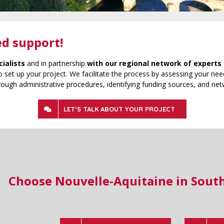
ed support!
cialists
and in partnership
with our regional network of experts 
 set up your project. We facilitate the process by assessing your need
rough administrative procedures, identifying funding sources, and net
LET’S TALK ABOUT YOUR PROJECT
Choose Nouvelle-Aquitaine in Sout