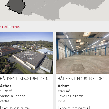
e recherche.
BÂTIMENT INDUSTRIEL DE 15091 M² À VENDRE ZAC DE MADRAZÈS À SARLAT (24)
BÂTIMENT INDUSTRIEL DE 12 600 M² À VENDRE À BRIVE (19)
Achat
Achat
15091m²
12600m²
Sarlat La Caneda
Brive La Gaillarde
24200
19100