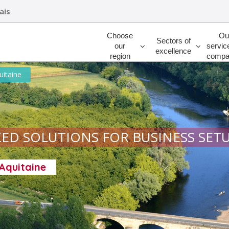
ais
Rechercher
Choose
Ou
Sectors of
our
servic
excellence
region
compa
uitaine
EAL OF THE QUALITY OF LIFE
-Aquitaine