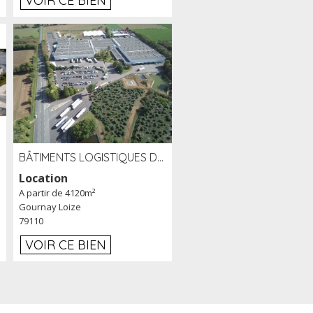
VOIR CE BIEN
BÂTIMENTS LOGISTIQUES DE 31 500 M² À LOUER/À VENDRE SUR UN SITE DE 17 HA (79)
Location
A partir de 4120m²
Gournay Loize
79110
VOIR CE BIEN