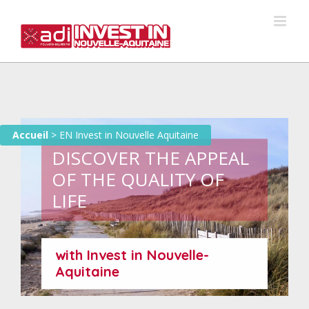
Skip
to
content
Accueil
>
EN Invest in Nouvelle Aquitaine
DISCOVER THE APPEAL
OF THE QUALITY OF
LIFE
with Invest in Nouvelle-
Aquitaine